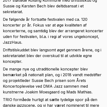
2017 støttede Kolding Kommune med driftstilskud og
Sussie og Karsten Bech blev deltidsansat i et
sekretariat.
De følgende år fortsatte festivalen med ca. 120
koncerter pr år. Fokus var at øge kvaliteten af
koncerterne, og samtidig blev der arrangeret koncerter
uden for festivalen, bl.a. i regi af vores ungekoncept,
JazzHaus.
Driftstilskuddet blev langsomt øget gennem årene, og i
sekretariatet blev der overskud til at udvikle egne
koncepter.
De mange nye og utraditionelle koncepter blev
bemærket på nationalt plan, og i 2018 vandt medstifter
og projektleder Sussie Bech prisen som Årets
Koncertoplevelse ved DMA Jazz sammen med
kunstnerne Joakim Moesgaard og Mads Mathias.
TRIO formåede hurtigt at sætte tydelige spor på den
danske jazzscene, og vi har været nomineret til mere